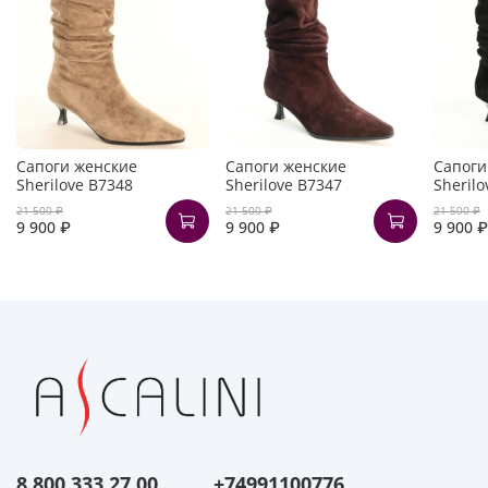
Сапоги женские
Сапоги женские
Сапоги
Sherilove B7348
Sherilove B7347
Sherilo
21 500 ₽
21 500 ₽
21 500 ₽
9 900 ₽
9 900 ₽
9 900 ₽
8 800 333 27 00
+74991100776