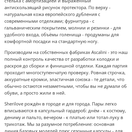
стелька с амортизацией и выраженный
антискользящий рисунок протектора. По верху -
натуральная кожа европейского дубления с
современными отделками; фурнитура - с
гальваническим покрытием, молнии и резинки - для
удобного входа, объёмы голенища - продуманы для
комфортной посадки на стандартную ногу.
Производим на собственных фабриках Ascalini - это наш
полный контроль качества от разработки колодки и
раскроя до сборки и финишной отделки. Каждая партия
проходит многоступенчатую проверку. Ровная строчка,
аккуратные кромки, эластичная союзка - те детали, что
обычно остаются незаметными, чтобы вы не думали об
обуви, а просто жили в ней.
Sherilove рождён в городе и для города. Пары легко
вписываются в капсульный гардероб: днём - к костюму,
дениму и пальто, вечером - к платью или тотал-луку в
трикотаж. Мы за разумное потребление: основная
линия базовых моделей плюс сезонные капсулы - для