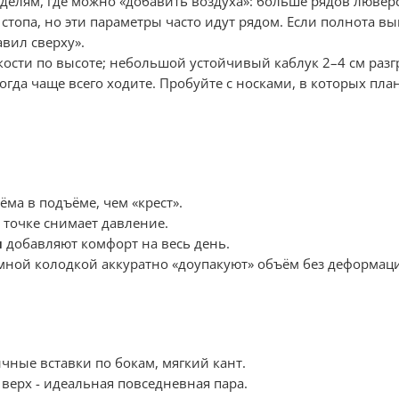
елям, где можно «добавить воздуха»: больше рядов люверс
топа, но эти параметры часто идут рядом. Если полнота в
вил сверху».
кости по высоте; небольшой устойчивый каблук 2–4 см разг
огда чаще всего ходите. Пробуйте с носками, в которых план
ма в подъёме, чем «крест».
 точке снимает давление.
и
добавляют комфорт на весь день.
ной колодкой аккуратно «доупакуют» объём без деформац
чные вставки по бокам, мягкий кант.
ерх - идеальная повседневная пара.