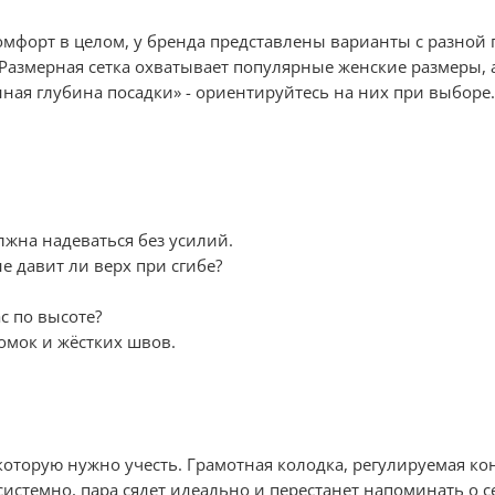
 комфорт в целом, у бренда представлены варианты с разн
змерная сетка охватывает популярные женские размеры, а 
ная глубина посадки» - ориентируйтесь на них при выборе.
лжна надеваться без усилий.
е давит ли верх при сгибе?
с по высоте?
омок и жёстких швов.
, которую нужно учесть. Грамотная колодка, регулируемая 
истемно, пара сядет идеально и перестанет напоминать о се