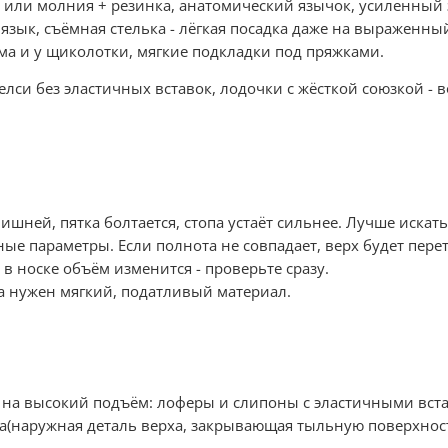
 или молния + резинка, анатомический язычок, усиленный 
зык, съёмная стелька - лёгкая посадка даже на выраженны
а и у щиколотки, мягкие подкладки под пряжками.
елси без эластичных вставок, лодочки с жёсткой союзкой - 
ишней, пятка болтается, стопа устаёт сильнее. Лучше искат
ые параметры. Если полнота не совпадает, верх будет перет
в носке объём изменится - проверьте сразу.
а нужен мягкий, податливый материал.
ых на высокий подъём: лоферы и слипоны с эластичными вс
(наружная деталь верха, закрывающая тыльную поверхность