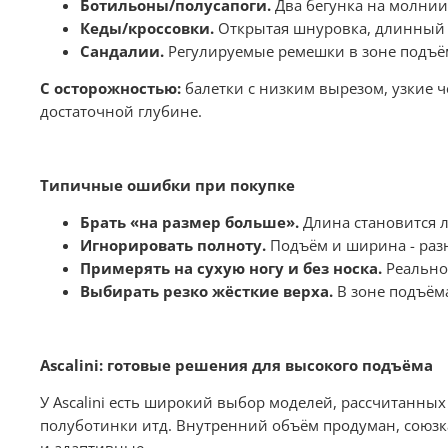
Ботильоны/полусапоги.
Два бегунка на молнии
Кеды/кроссовки.
Открытая шнуровка, длинный я
Сандалии.
Регулируемые ремешки в зоне подъём
С осторожностью:
балетки с низким вырезом, узкие ч
достаточной глубине.
Типичные ошибки при покупке
Брать «на размер больше».
Длина становится л
Игнорировать полноту.
Подъём и ширина - разн
Примерять на сухую ногу и без носка.
Реально 
Выбирать резко жёсткие верха.
В зоне подъём
Ascalini: готовые решения для высокого подъёма
У Ascalini есть широкий выбор моделей, рассчитанн
полуботинки итд. Внутренний объём продуман, союзка