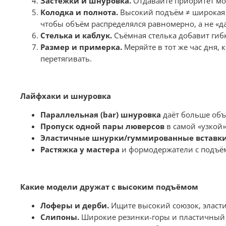
Застёжки и шнуровка.
Отдавайте приоритет мод
Колодка и полнота.
Высокий подъём ≠ широкая с
чтобы объём распределялся равномерно, а не «да
Стелька и каблук.
Съёмная стелька добавит гиб
Размер и примерка.
Меряйте в тот же час дня, к
перетягивать.
Лайфхаки и шнуровка
Параллельная (bar) шнуровка
даёт больше объё
Пропуск одной пары люверсов
в самой «узкой»
Эластичные шнурки/гуммированные вставк
Растяжка у мастера
и формодержатели с подъём
Какие модели дружат с высоким подъёмом
Лоферы и дерби.
Ищите высокий союзок, эласти
Слипоны.
Широкие резинки-горы и пластичный в