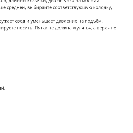
ов, длинные язычки, два бегунка на молнии.
ыше средней, выбирайте соответствующую колодку,
ружает свод и уменьшает давление на подъём.
ируете носить. Пятка не должна «гулять», а верх - не
ий.