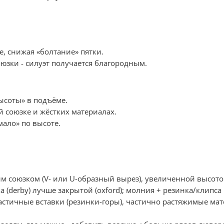
, снижая «болтание» пятки.
юзки - силуэт получается благородным.
ысоты» в подъёме.
й союзке и жёстких материалах.
мало» по высоте.
м союзком (V- или U-образный вырез), увеличенной высото
(derby) лучше закрытой (oxford); молния + резинка/клипса
астичные вставки (резинки-горы), частично растяжимые мат