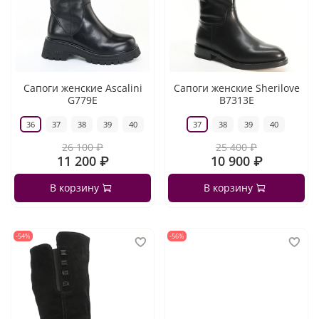
Сапоги женские Ascalini
Сапоги женские Sherilove
G779E
B7313E
36
37
38
39
40
37
38
39
40
26 100 ₽
25 400 ₽
11 200 ₽
10 900 ₽
В корзину
В корзину
-54%
-56%