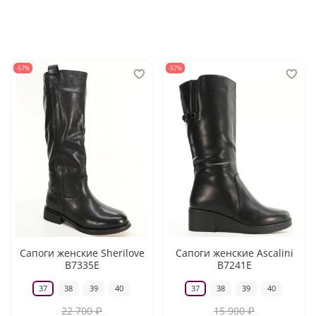
-57%
-57%
Сапоги женские Sherilove
Сапоги женские Ascalini
B7335E
B7241E
37
38
39
40
37
38
39
40
22 700 ₽
15 900 ₽