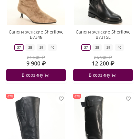
Сапоги женские Sherilove
Сапоги женские Sherilove
B7348
B7315E
37
38
39
40
37
38
39
40
21 500 ₽
26 900 ₽
9 900 ₽
12 200 ₽
В корзину
В корзину
-57%
-57%