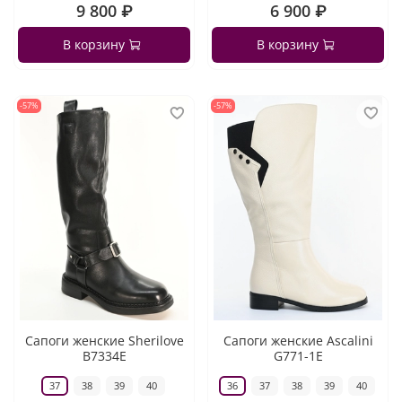
9 800 ₽
6 900 ₽
В корзину
В корзину
-57%
-57%
Сапоги женские Sherilove
Сапоги женские Ascalini
B7334E
G771-1E
37
38
39
40
36
37
38
39
40