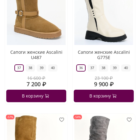
Сапоги женские Ascalini
Сапоги женские Ascalini
U487
G775E
37
38
39
40
36
37
38
39
40
16 600 ₽
23 100 ₽
7 200 ₽
9 900 ₽
В корзину
В корзину
-57%
-54%