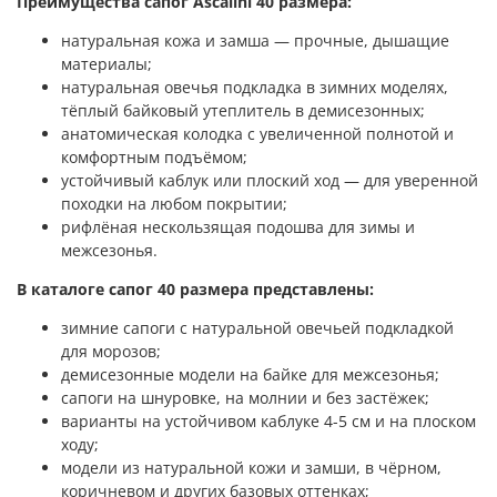
Преимущества сапог Ascalini 40 размера:
натуральная кожа и замша — прочные, дышащие
материалы;
натуральная овечья подкладка в зимних моделях,
тёплый байковый утеплитель в демисезонных;
анатомическая колодка с увеличенной полнотой и
комфортным подъёмом;
устойчивый каблук или плоский ход — для уверенной
походки на любом покрытии;
рифлёная нескользящая подошва для зимы и
межсезонья.
В каталоге сапог 40 размера представлены:
зимние сапоги с натуральной овечьей подкладкой
для морозов;
демисезонные модели на байке для межсезонья;
сапоги на шнуровке, на молнии и без застёжек;
варианты на устойчивом каблуке 4-5 см и на плоском
ходу;
модели из натуральной кожи и замши, в чёрном,
коричневом и других базовых оттенках;