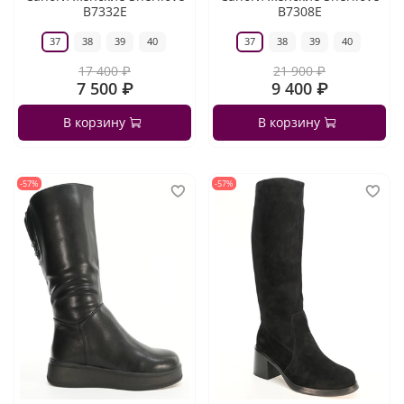
B7332E
B7308E
37
38
39
40
37
38
39
40
17 400 ₽
21 900 ₽
7 500 ₽
9 400 ₽
В корзину
В корзину
-57%
-57%