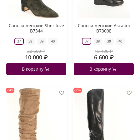
Сапоги женские Sherilove
Сапоги женские Ascalini
B7344
B7300E
37
38
39
40
37
38
39
40
22 500 ₽
15 400 ₽
10 000 ₽
6 600 ₽
В корзину
В корзину
-54%
-55%