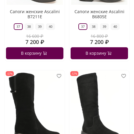
Сапоги женские Ascalini
Сапоги женские Ascalini
B7211E
B6805E
37
38
39
40
37
38
39
40
16 600 ₽
16 800 ₽
7 200 ₽
7 200 ₽
В корзину
В корзину
-57%
-57%