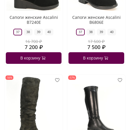
Сапоги женские Ascalini
Сапоги женские Ascalini
B7240E
B6806E
37
38
39
40
37
38
39
40
16 700 ₽
17 500 ₽
7 200 ₽
7 500 ₽
В корзину
В корзину
-56%
-57%