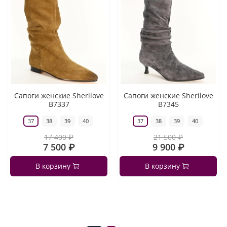
Сапоги женские Sherilove
Сапоги женские Sherilove
B7337
B7345
37
38
39
40
37
38
39
40
17 400 ₽
21 500 ₽
7 500 ₽
9 900 ₽
В корзину
В корзину