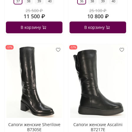
37
38
39
40
36
38
39
40
25 500 ₽
25 100 ₽
11 500 ₽
10 800 ₽
В корзину
В корзину
-57%
-57%
Сапоги женские Sherilove
Сапоги женские Ascalini
B7305E
B7217E