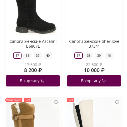
Сапоги женские Ascalini
Сапоги женские Sherilove
B6807E
B7341
37
38
39
40
37
38
39
40
17 800 ₽
22 500 ₽
8 200 ₽
10 000 ₽
В корзину
В корзину
Распродажа
-57%
-57%