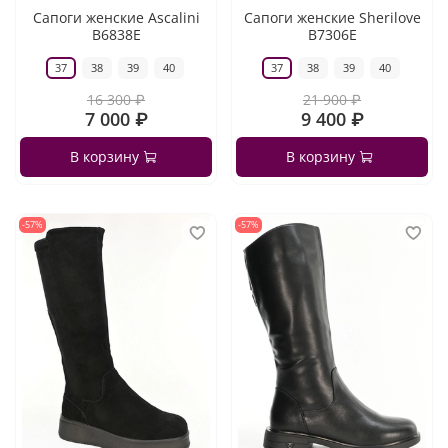
Сапоги женские Ascalini
Сапоги женские Sherilove
B6838E
B7306E
37
38
39
40
37
38
39
40
16 300 ₽
21 900 ₽
7 000 ₽
9 400 ₽
В корзину
В корзину
-57%
-57%