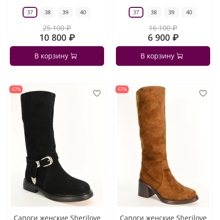
37
38
39
40
37
38
39
40
25 100 ₽
16 100 ₽
10 800 ₽
6 900 ₽
В корзину
В корзину
-57%
-57%
Сапоги женские Sherilove
Сапоги женские Sherilove