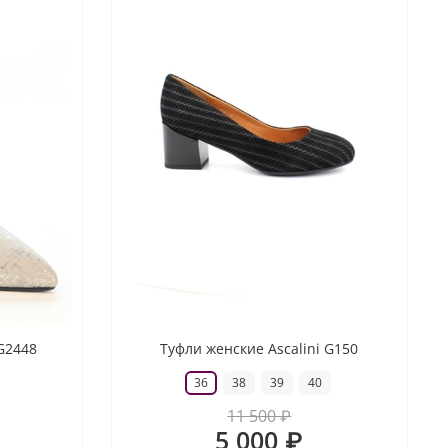
 G2448
Туфли женские Ascalini G150
36
38
39
40
11 500 ₽
5 000 ₽