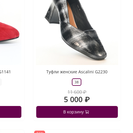
 G1141
Туфли женские Ascalini G2230
38
11 600 ₽
5 000 ₽
В корзину