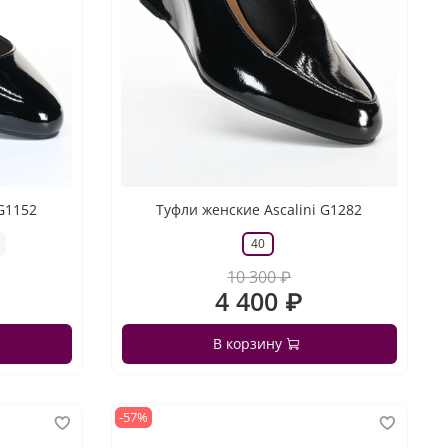
 G1152
Туфли женские Ascalini G1282
40
10 300 ₽
4 400 ₽
В корзину
-57%