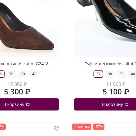
женские Ascalini G2418
Туфли женские Ascalini
6
38
39
40
37
38
39
40
12 300 ₽
11 900 ₽
5 300 ₽
5 100 ₽
В корзину
В корзину
7%
Новинка
-57%