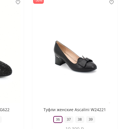
-56%
 G622
Туфли женские Ascalini W24221
36
37
38
39