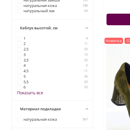
натуральная замша
натуральная кожа
148
натуральный лак
54
Каблук высотой, см
1
4
Новинка
-5
2
11
2,5
20
3
15
3,5
25
4
5
4,5
11
5
26
5,5
29
6
53
Показать все
Материал подкладки
натуральная кожа
367