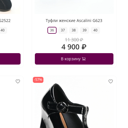
 G2522
Туфли женские Ascalini G623
40
36
37
38
39
40
11 300 ₽
4 900 ₽
В корзину
-57%