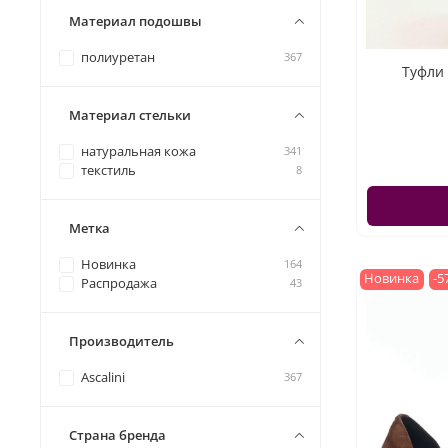
Материал подошвы
полиуретан
367
Туфли 
Материал стельки
натуральная кожа
341
текстиль
8
Метка
Новинка
164
Новинка
-5
Распродажа
43
Производитель
Ascalini
367
Страна бренда