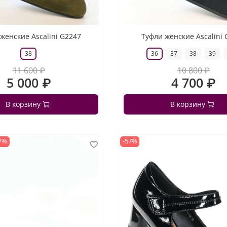
женские Ascalini G2247
Туфли женские Ascalini
38
36
37
38
39
11 600 ₽
10 800 ₽
5 000 ₽
4 700 ₽
В корзину
В корзину
7%
-57%