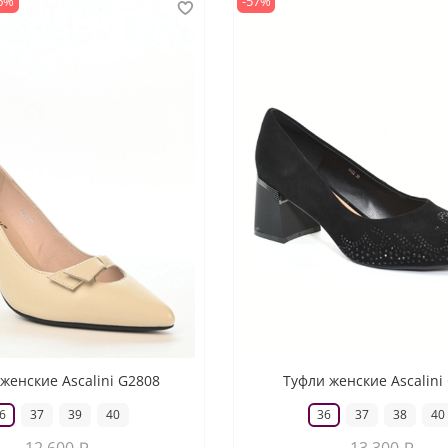
6%
-57%
женские Ascalini G2808
Туфли женские Ascalini
6
37
39
40
36
37
38
40