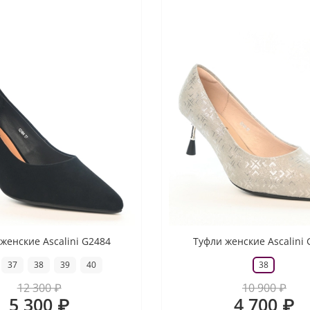
женские Ascalini G2484
Туфли женские Ascalini
37
38
39
40
38
12 300 ₽
10 900 ₽
5 300 ₽
4 700 ₽