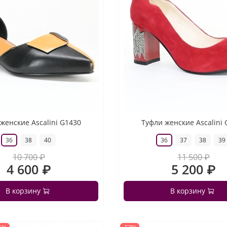
женские Ascalini G1430
Туфли женские Ascalini
36
38
40
36
37
38
39
10 700 ₽
11 500 ₽
4 600 ₽
5 200 ₽
В корзину
В корзину