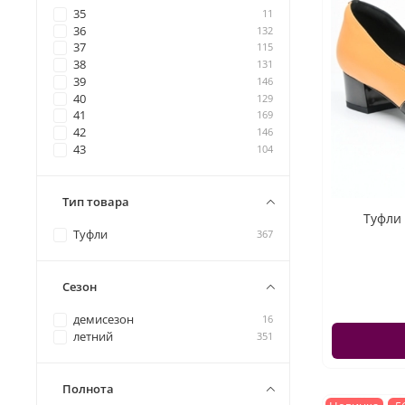
35
11
36
132
37
115
38
131
39
146
40
129
41
169
42
146
43
104
Тип товара
Туфли 
Туфли
367
Сезон
демисезон
16
летний
351
Полнота