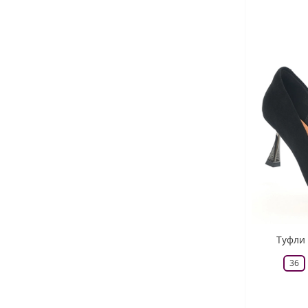
Туфли 
36