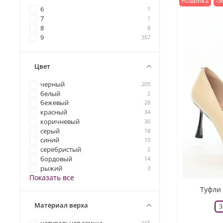
Новинка
-5
6
1
7
1
8
8
9
357
Цвет
черный
205
белый
2
бежевый
28
красный
34
коричневый
30
серый
18
синий
10
серебристый
2
бордовый
14
рыжий
3
Показать все
Туфли 
Материал верха
3
165