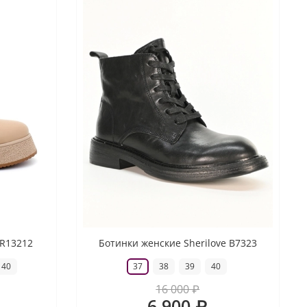
 R13212
Ботинки женские Sherilove B7323
40
37
38
39
40
16 000 ₽
6 900 ₽