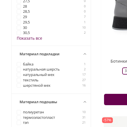
27,5
0
28
0
28,5
0
29
7
29,5
1
30
10
30,5
2
Показать все
Материал подкладки
Ботинки
байка
1
натуральная шерсть
2
3
натуральный мех
17
текстиль
27
шерстяной мех
16
Материал подошвы
полиуретан
10
термоэластопласт
31
-57%
тэп
21