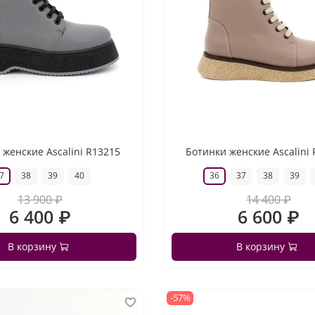
 женские Ascalini R13215
Ботинки женские Ascalini
7
38
39
40
36
37
38
39
13 900 ₽
14 400 ₽
6 400 ₽
6 600 ₽
В корзину
В корзину
-57%