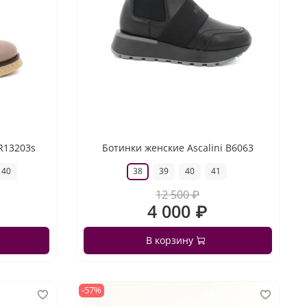
 R13203s
Ботинки женские Ascalini B6063
40
38
39
40
41
12 500 ₽
4 000 ₽
В корзину
-57%