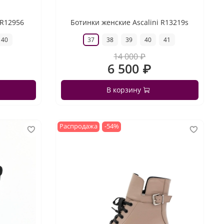
 R12956
Ботинки женские Ascalini R13219s
40
37
38
39
40
41
14 000 ₽
6 500 ₽
В корзину
Распродажа
-54%