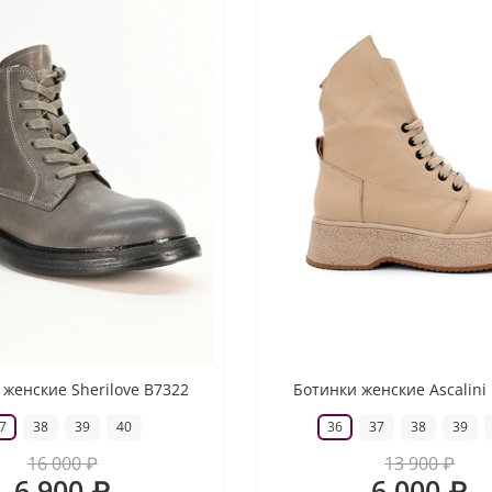
 женские Sherilove B7322
Ботинки женские Ascalini
7
38
39
40
36
37
38
39
16 000 ₽
13 900 ₽
6 900 ₽
6 000 ₽