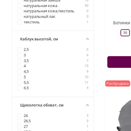
натуральная замша
натуральная кожа
50
натуральная кожа,текстиль
0
натуральный лак
0
текстиль
1
Ботинки 
36
Каблук высотой, см
2,5
0
3
6
3,5
7
4
15
4,5
9
5
10
5,5
11
Распродажа
6,5
4
Щиколотка обхват, см
26
3
26,5
0
27
1