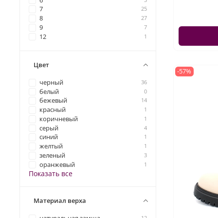
6
7
25
8
27
9
7
12
1
Цвет
-57%
черный
36
белый
0
бежевый
14
красный
1
коричневый
1
серый
4
синий
1
желтый
1
зеленый
3
оранжевый
1
Показать все
Материал верха
12