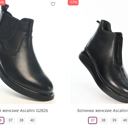
6%
-57%
 женские Ascalini G2826
Ботинки женские Ascalin
6
37
38
40
37
38
39
40