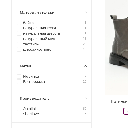
Материал стельки
байка
1
натуральная кожа
1
натуральная шерсть
1
натуральный мех
18
текстиль
26
шерстяной мех
16
Метка
Новинка
2
Распродажа
20
Производитель
Ботинки
Ascalini
60
3
Sherilove
3