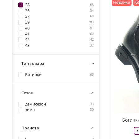
Новинка
-5
38
63
36
34
37
60
39
83
40
81
41
62
42
42
43
37
Тип товара
Ботинки
63
Сезон
демисезон
33
зима
30
Ботинки
Полнота
3
3