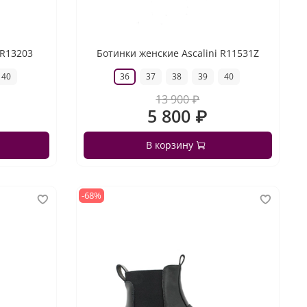
 R13203
Ботинки женские Ascalini R11531Z
40
36
37
38
39
40
13 900 ₽
5 800 ₽
В корзину
-68%