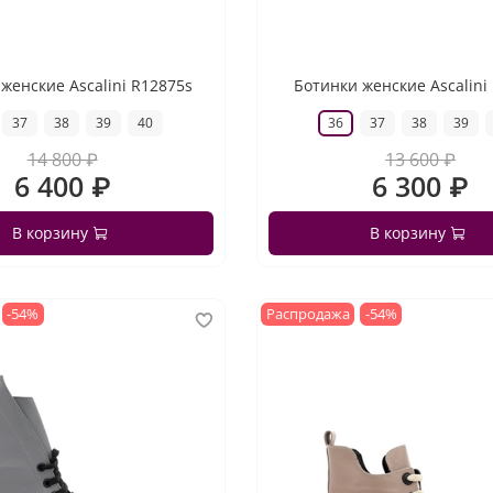
женские Ascalini R12875s
Ботинки женские Ascalini
37
38
39
40
36
37
38
39
14 800 ₽
13 600 ₽
6 400 ₽
6 300 ₽
В корзину
В корзину
-54%
Распродажа
-54%