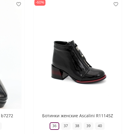
-60%
i b7272
Ботинки женские Ascalini R11145Z
36
37
38
39
40