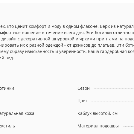
 тех, кто ценит комфорт и моду в одном флаконе. Верх из натур
 комфортное ношение в течение всего дня. Эти ботинки отлично
й дизайн с декоративной шнуровкой и яркими принтами на под
ировать их с разной одеждой - от джинсов до платьев. Эти бот
шему образу изысканность и уверенность. Ваша гардеробная кол
ий вид.
отинки
Сезон
Цвет
атуральная кожа
Каблук высотой, см
екстиль
Материал подошвы