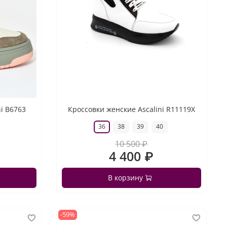
ni B6763
Кроссовки женские Ascalini R11119X
36
38
39
40
10 500 ₽
4 400 ₽
В корзину
-59%