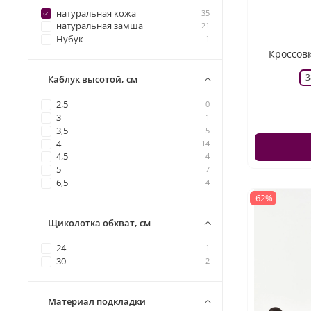
натуральная кожа
35
натуральная замша
21
Нубук
1
Кроссовк
3
Каблук высотой, см
2,5
0
3
1
3,5
5
4
14
4,5
4
5
7
6,5
4
-62%
Щиколотка обхват, см
24
1
30
2
Материал подкладки