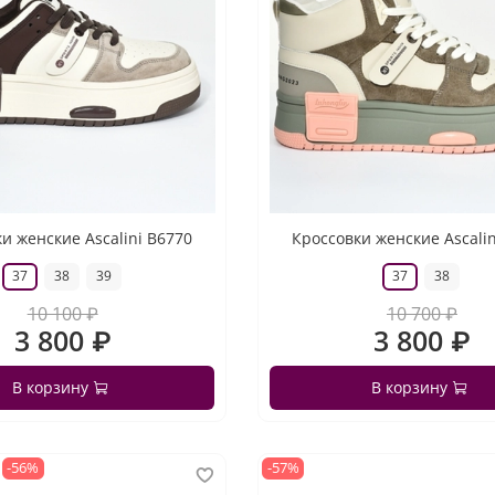
и женские Ascalini B6770
Кроссовки женские Ascali
37
38
39
37
38
10 100 ₽
10 700 ₽
3 800 ₽
3 800 ₽
В корзину
В корзину
-56%
-57%