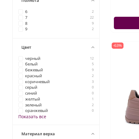
Полнота
6
2
7
22
8
9
9
2
-63%
Цвет
черный
12
белый
5
бежевый
9
красный
2
коричневый
3
серый
0
синий
0
желтый
1
зеленый
2
оранжевый
0
Показать все
Материал верха