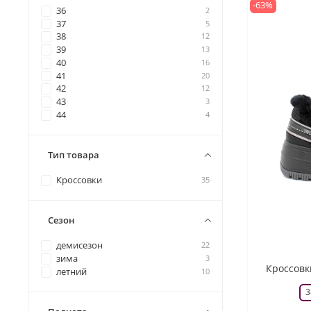
-63%
36
2
37
5
38
12
39
13
40
16
41
20
42
12
43
3
44
4
Тип товара
Кроссовки
35
Сезон
демисезон
22
зима
3
Кроссовк
летний
10
3