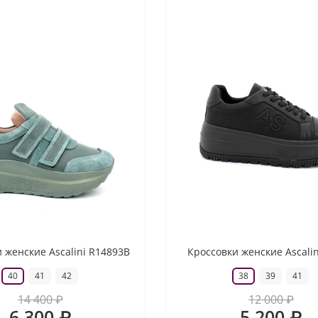
 женские Ascalini R14893B
Кроссовки женские Ascali
40
41
42
38
39
41
14 400 ₽
12 000 ₽
6 300 ₽
5 200 ₽