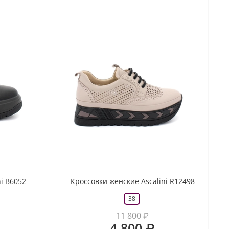
ni B6052
Кроссовки женские Ascalini R12498
38
11 800 ₽
4 800 ₽