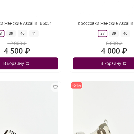
и женские Ascalini B6051
Кроссовки женские Ascalin
8
39
40
41
37
39
40
12 000 ₽
8 600 ₽
4 500 ₽
4 000 ₽
В корзину
В корзину
-64%