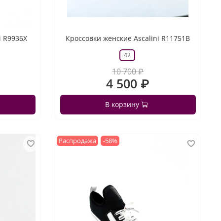
i R9936X
Кроссовки женские Ascalini R11751B
42
10 700 ₽
4 500 ₽
В корзину
Распродажа
-58%