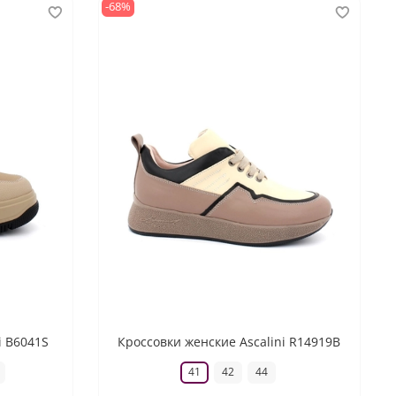
-68%
i B6041S
Кроссовки женские Ascalini R14919B
41
42
44