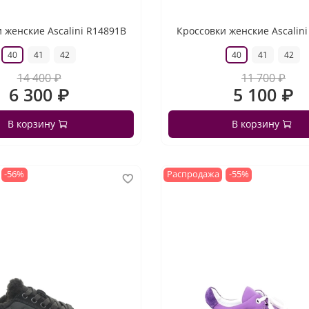
 женские Ascalini R14891B
Кроссовки женские Ascalin
40
41
42
40
41
42
14 400 ₽
11 700 ₽
6 300 ₽
5 100 ₽
В корзину
В корзину
-56%
Распродажа
-55%