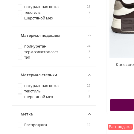
натуральная кожа
25
текстиль
7
шерстяной мех
3
Материал подошвы
полиуретан
24
термоэластопласт
3
тэп
7
Кроссовк
Материал стельки
натуральная кожа
22
текстиль
6
шерстяной мех
3
Метка
Распродажа
12
Распродажа