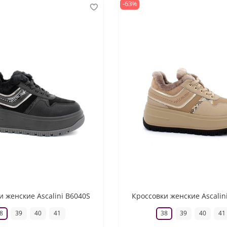
-63%
и женские Ascalini B6040S
Кроссовки женские Ascalin
8
39
40
41
38
39
40
41