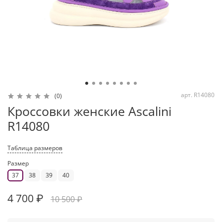
арт.
R14080
(0)
Кроссовки женские Ascalini
R14080
Таблица размеров
Размер
37
38
39
40
4 700 ₽
10 500 ₽