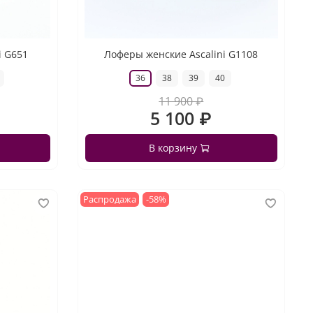
i G651
Лоферы женские Ascalini G1108
36
38
39
40
11 900 ₽
5 100 ₽
В корзину
Распродажа
-58%