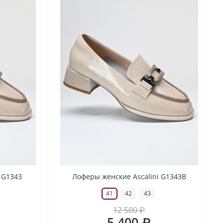
 G1343
Лоферы женские Ascalini G1343B
41
42
43
12 500 ₽
5 400 ₽