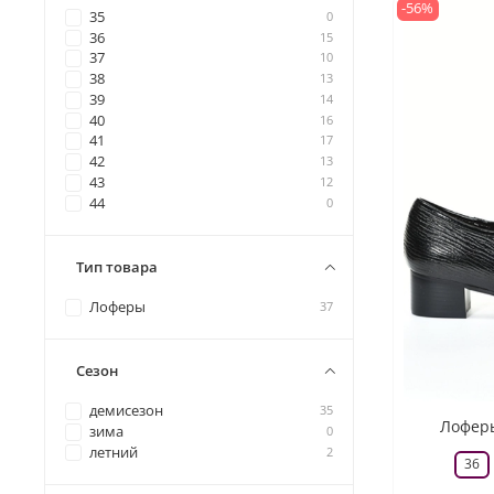
-56%
35
0
36
15
37
10
38
13
39
14
40
16
41
17
42
13
43
12
44
0
Тип товара
Лоферы
37
Сезон
демисезон
35
Лоферы
зима
0
летний
2
36