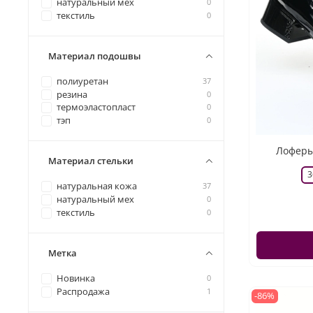
натуральный мех
0
текстиль
0
Материал подошвы
полиуретан
37
резина
0
термоэластопласт
0
тэп
0
Лоферы 
Материал стельки
3
натуральная кожа
37
натуральный мех
0
текстиль
0
Метка
Новинка
0
Распродажа
1
-86%