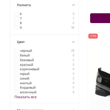
Полнота
6
0
7
1
8
0
9
36
-57%
Цвет
черный
29
белый
0
бежевый
2
красный
0
коричневый
0
серый
0
синий
2
желтый
0
бордовый
0
молочный
0
Показать все