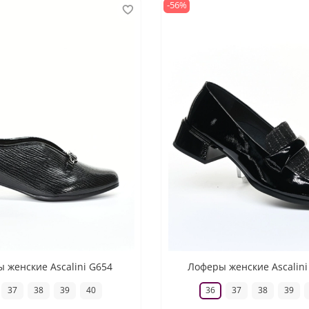
-56%
 женские Ascalini G654
Лоферы женские Ascalini
37
38
39
40
36
37
38
39