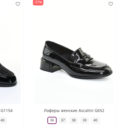
-57%
 G1154
Лоферы женские Ascalini G652
40
36
37
38
39
40