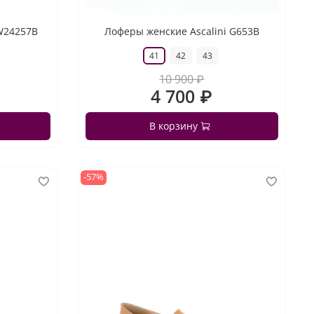
W24257B
Лоферы женские Ascalini G653B
41
42
43
10 900 ₽
4 700 ₽
В корзину
-57%