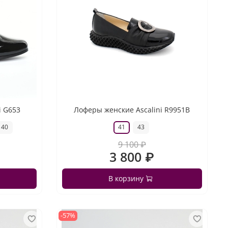
i G653
Лоферы женские Ascalini R9951B
40
41
43
9 100 ₽
3 800 ₽
В корзину
-57%