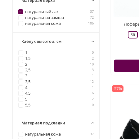
Материал верха
натуральный лак
37
натуральная замша
72
натуральная кожа
106
Лоферы
36
Каблук высотой, см
1
0
1,5
2
2
10
2,5
3
3
1
3,5
12
4
1
-57%
4,5
6
5
2
5,5
0
Материал подкладки
натуральная кожа
37