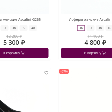
 женские Ascalini G265
Лоферы женские Ascalin
37
38
39
40
36
37
38
40
12 200 ₽
11 100 ₽
5 300 ₽
4 800 ₽
В корзину
В корзину
-57%