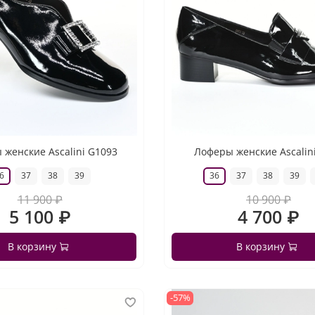
женские Ascalini G1093
Лоферы женские Ascalin
6
37
38
39
36
37
38
39
11 900 ₽
10 900 ₽
5 100 ₽
4 700 ₽
В корзину
В корзину
-57%