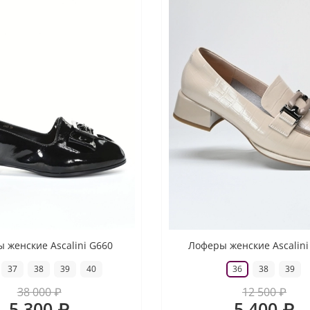
 женские Ascalini G660
Лоферы женские Ascalini
37
38
39
40
36
38
39
38 000 ₽
12 500 ₽
5 300 ₽
5 400 ₽