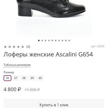
арт.
G654
(0)
Лоферы женские Ascalini G654
Таблица размеров
Размер
36
37
38
39
40
4 800 ₽
11 000 ₽
Купить в 1 клик