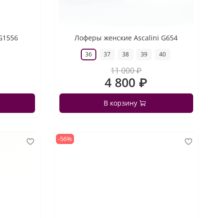
 G1556
Лоферы женские Ascalini G654
36
37
38
39
40
11 000 ₽
4 800 ₽
В корзину
-56%