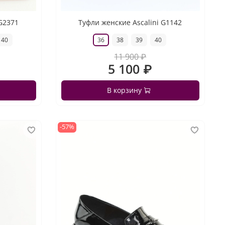
 G2371
Туфли женские Ascalini G1142
40
36
38
39
40
11 900 ₽
5 100 ₽
В корзину
-57%