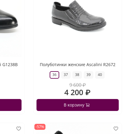
i G1238B
Полуботинки женские Ascalini R2672
36
37
38
39
40
9 600 ₽
4 200 ₽
В корзину
-57%