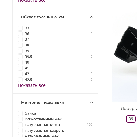
Обхват голенища, см
33
0
36
0
37
0
38
0
39
0
39,5
0
40
0
41
0
42
0
42,5
0
Показать все
Материал подкладки
Лоферы 
байка
0
36
искусственный мех
0
натуральная кожа
136
натуральная шерсть
0
натуральный мех
0