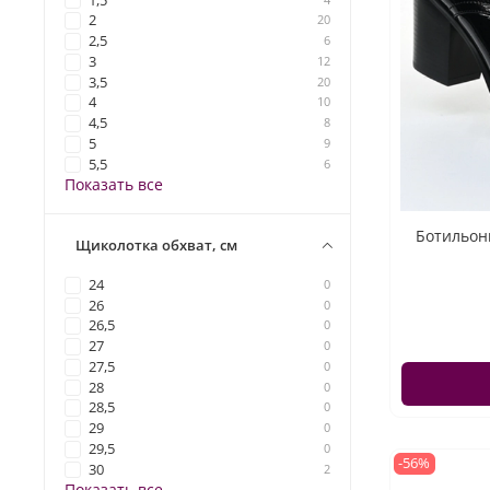
1,5
2
20
2,5
6
3
12
3,5
20
4
10
4,5
8
5
9
5,5
6
Показать все
Ботильоны
Щиколотка обхват, см
24
0
26
0
26,5
0
27
0
27,5
0
28
0
28,5
0
29
0
29,5
0
-56%
30
2
Показать все