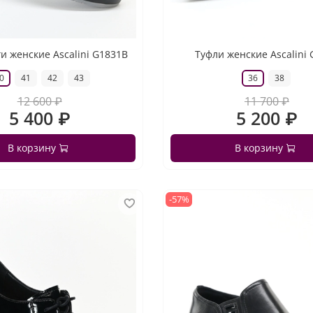
и женские Ascalini G1831B
Туфли женские Ascalini
0
41
42
43
36
38
12 600 ₽
11 700 ₽
5 400 ₽
5 200 ₽
В корзину
В корзину
-57%