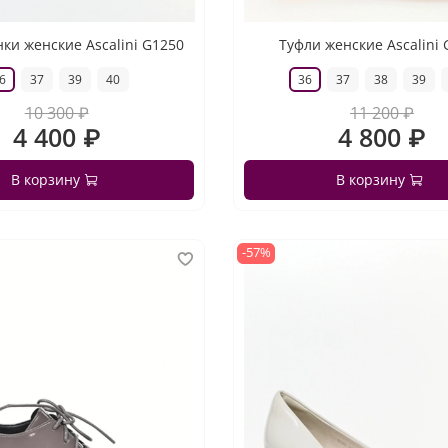
ки женские Ascalini G1250
Туфли женские Ascalini
6
37
39
40
36
37
38
39
10 300 ₽
11 200 ₽
4 400 ₽
4 800 ₽
В корзину
В корзину
-57%