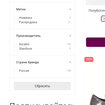
Метка
Полуботин
Новинка
9
3
Распродажа
21
Производитель
Ascalini
138
Sherilove
0
-56%
Страна бренда
Россия
138
Сбросить