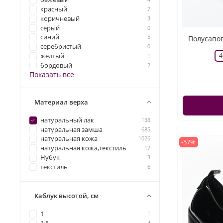
красный
7
коричневый
3
серый
0
синий
5
Полусапог
серебристый
0
4
желтый
1
бордовый
2
Показать все
Материал верха
натуральный лак
138
натуральная замша
685
натуральная кожа
1026
-57%
натуральная кожа,текстиль
17
Нубук
3
текстиль
6
Каблук высотой, см
1
1
4