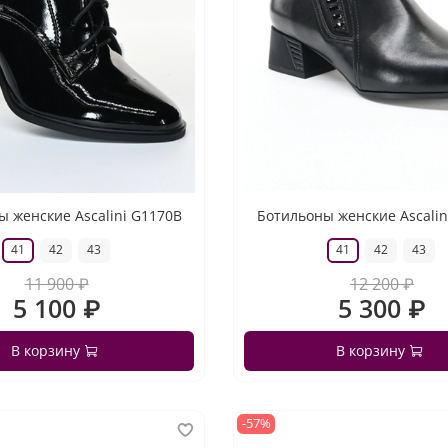
 женские Ascalini G1170B
Ботильоны женские Ascalin
41
42
43
41
42
43
11 900 ₽
12 200 ₽
5 100 ₽
5 300 ₽
В корзину
В корзину
-57%