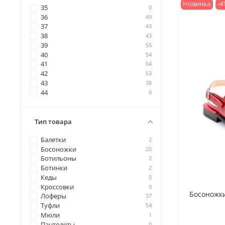
Новинка
-4
35
0
36
49
37
43
38
43
39
55
40
54
41
64
42
53
43
38
44
0
Тип товара
Балетки
2
Босоножки
20
Ботильоны
2
Ботинки
2
Кеды
0
Кроссовки
0
Босоножки
Лоферы
37
Туфли
54
Мюли
1
Пантолеты
0