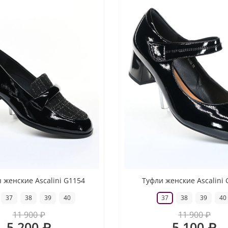
женские Ascalini G1154
Туфли женские Ascalini
37
38
39
40
37
38
39
40
11 900 ₽
11 900 ₽
5 200 ₽
5 100 ₽