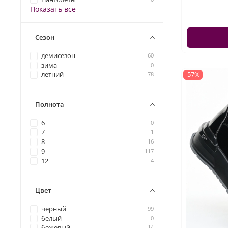
Показать все
Сезон
демисезон
60
зима
0
-57%
летний
78
Полнота
6
0
7
1
8
16
9
117
12
4
Цвет
черный
99
белый
0
бежевый
14