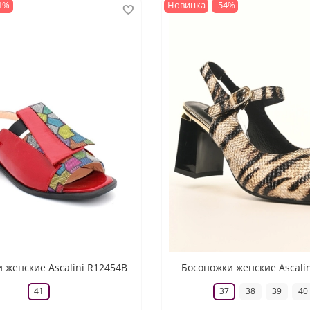
1%
Новинка
-54%
 женские Ascalini R12454B
Босоножки женские Ascali
41
37
38
39
40