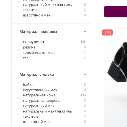
натуральный мех+текстиль
0
текстиль
2
шерстяной мех
0
Материал подошвы
-57%
полиуретан
135
резина
0
термоэластопласт
1
тэп
2
Материал стельки
байка
0
искусственный мех
0
натуральная кожа
136
натуральная шерсть
0
натуральный мех
0
натуральный мех+текстиль
0
текстиль
2
шерстяной мех
0