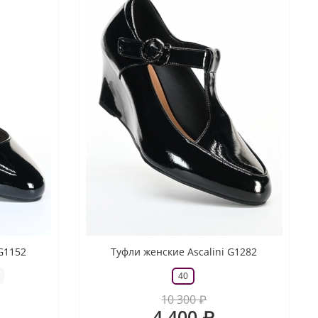
 G1152
Туфли женские Ascalini G1282
40
10 300 ₽
4 400 ₽