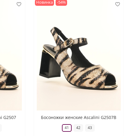
Новинка
-54%
ni G2507
Босоножки женские Ascalini G2507B
41
42
43