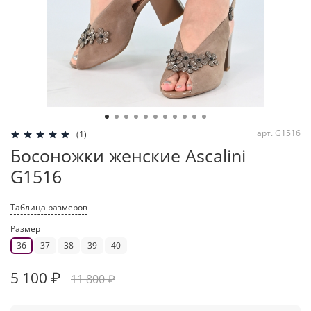
арт.
G1516
(1)
Босоножки женские Ascalini
G1516
Таблица размеров
Размер
36
37
38
39
40
5 100 ₽
11 800 ₽