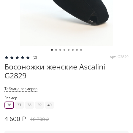
арт.
G2829
(2)
Босоножки женские Ascalini
G2829
Таблица размеров
Размер
36
37
38
39
40
4 600 ₽
10 700 ₽