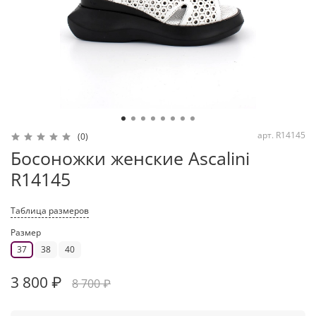
арт.
R14145
(0)
Босоножки женские Ascalini
R14145
Таблица размеров
Размер
37
38
40
3 800 ₽
8 700 ₽