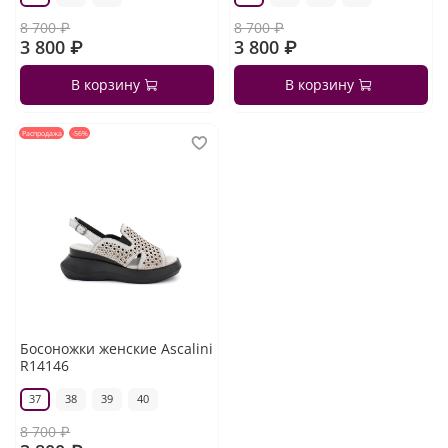
8 700 ₽
8 700 ₽
3 800 ₽
3 800 ₽
В корзину
В корзину
Распродажа
-56%
Босоножки женские Ascalini
R14146
37
38
39
40
8 700 ₽