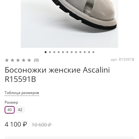
арт.
R15591B
(0)
Босоножки женские Ascalini
R15591B
Таблица размеров
Размер
40
42
4 100 ₽
10 600 ₽