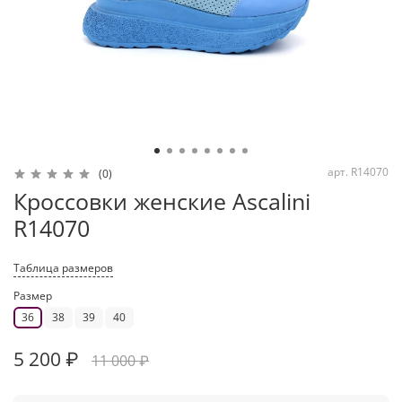
арт.
R14070
(0)
Кроссовки женские Ascalini
R14070
Таблица размеров
Размер
36
38
39
40
5 200 ₽
11 000 ₽