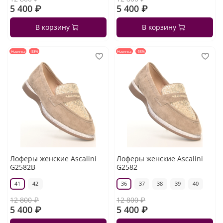
5 400 ₽
5 400 ₽
В корзину
В корзину
Новинка
-58%
Новинка
-58%
Лоферы женские Ascalini
Лоферы женские Ascalini
G2582B
G2582
41
42
36
37
38
39
40
12 800 ₽
12 800 ₽
5 400 ₽
5 400 ₽