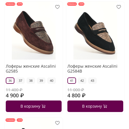
Новинка
-57%
Новинка
-56%
Лоферы женские Ascalini
Лоферы женские Ascalini
G2585
G2584B
36
37
38
39
40
41
42
43
11 400 ₽
11 000 ₽
4 900 ₽
4 800 ₽
В корзину
В корзину
Новинка
-56%