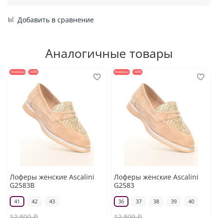
Добавить в сравнение
Аналогичные товары
Новинка
-58%
Новинка
-58%
Лоферы женские Ascalini
Лоферы женские Ascalini
G2583B
G2583
41
42
43
36
37
38
39
40
12 800 ₽
12 800 ₽