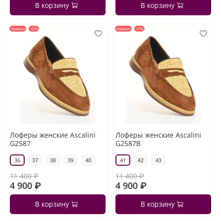
В корзину
В корзину
Новинка
-57%
Новинка
-57%
Лоферы женские Ascalini
Лоферы женские Ascalini
G2587
G2587B
36
37
38
39
40
41
42
43
11 400 ₽
11 400 ₽
4 900 ₽
4 900 ₽
В корзину
В корзину