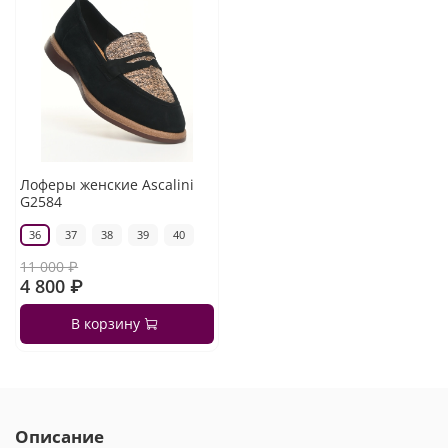
Лоферы женские Ascalini
G2584
36
37
38
39
40
11 000 ₽
4 800 ₽
В корзину
Описание