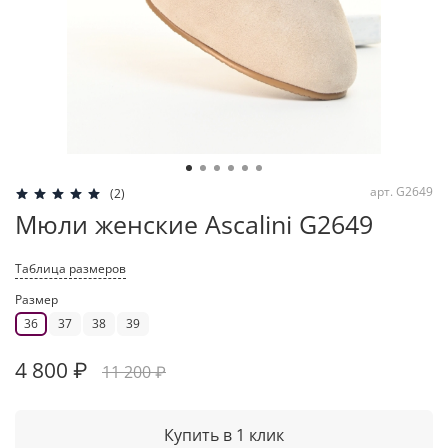
арт.
G2649
(2)
Мюли женские Ascalini G2649
Таблица размеров
Размер
36
37
38
39
4 800 ₽
11 200 ₽
Купить в 1 клик