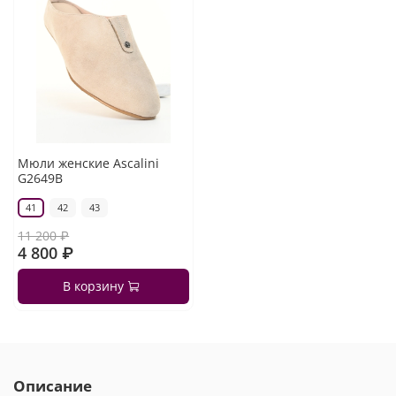
Мюли женские Ascalini
G2649B
41
42
43
11 200 ₽
4 800 ₽
В корзину
Описание