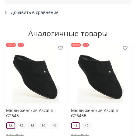
Добавить в сравнение
Аналогичные товары
Новинка
-57%
Новинка
-57%
Мюли женские Ascalini
Мюли женские Ascalini
G2645
G2645B
36
37
38
39
40
41
42
10 700 ₽
10 700 ₽