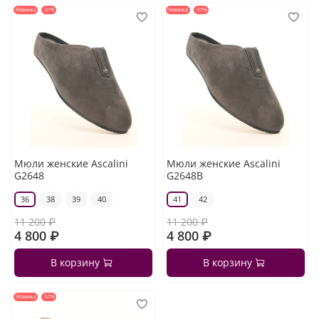
Новинка
-57%
Новинка
-57%
Мюли женские Ascalini
Мюли женские Ascalini
G2648
G2648B
36
38
39
40
41
42
11 200 ₽
11 200 ₽
4 800 ₽
4 800 ₽
В корзину
В корзину
Новинка
-57%