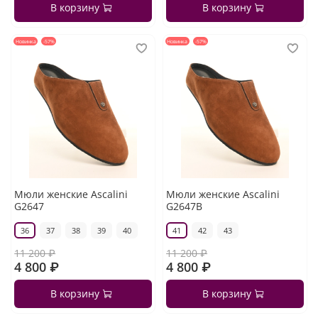
В корзину
В корзину
Новинка
-57%
Новинка
-57%
Мюли женские Ascalini
Мюли женские Ascalini
G2647
G2647B
36
37
38
39
40
41
42
43
11 200 ₽
11 200 ₽
4 800 ₽
4 800 ₽
В корзину
В корзину