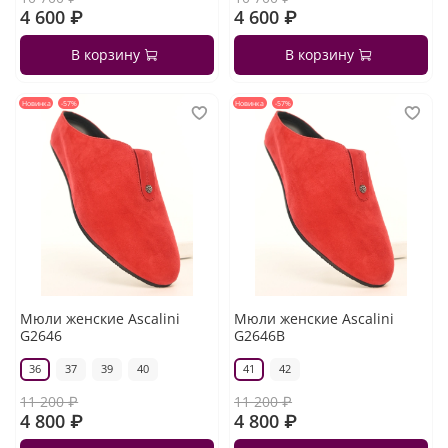
4 600 ₽
4 600 ₽
В корзину
В корзину
Новинка
-57%
Новинка
-57%
Мюли женские Ascalini
Мюли женские Ascalini
G2646
G2646B
36
37
39
40
41
42
11 200 ₽
11 200 ₽
4 800 ₽
4 800 ₽