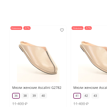
Новинка
-57%
Новинка
-57%
Мюли женские Ascalini G2782
Мюли женские Ascal
36
38
39
40
41
42
43
11 400 ₽
11 400 ₽