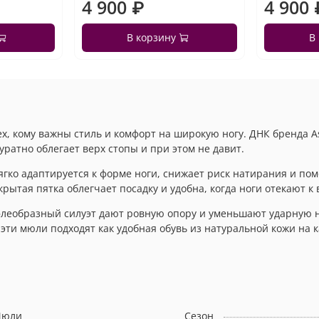
4 900 ₽
4 900 
В корзину
В
х, кому важны стиль и комфорт на широкую ногу. ДНК бренда As
ратно облегает верх стопы и при этом не давит.
ягко адаптируется к форме ноги, снижает риск натирания и по
ытая пятка облегчает посадку и удобна, когда ноги отекают к 
флеобразный силуэт дают ровную опору и уменьшают ударную н
эти мюли подходят как удобная обувь из натуральной кожи на 
юли
Сезон