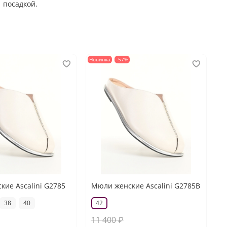
посадкой.
Новинка
-57%
ие Ascalini G2785
Мюли женские Ascalini G2785B
38
40
42
11 400 ₽