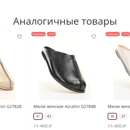
Аналогичные товары
Новинка
-57%
Новинка
-57%
ini G2782B
Мюли женские Ascalini G2784B
Мюли женск
41
43
36
37
11 400 ₽
11 400 ₽