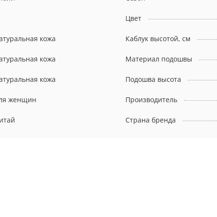
Цвет
атуральная кожа
Каблук высотой, см
атуральная кожа
Материал подошвы
атуральная кожа
Подошва высота
ля женщин
Производитель
итай
Страна бренда