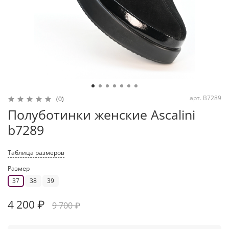
арт.
B7289
(0)
Полуботинки женские Ascalini
b7289
Таблица размеров
Размер
37
38
39
4 200 ₽
9 700 ₽