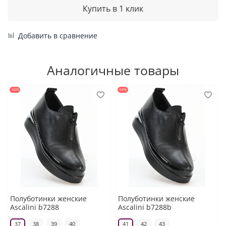
Купить в 1 клик
Добавить в сравнение
Аналогичные товары
-56%
-56%
Полуботинки женские
Полуботинки женские
Ascalini b7288
Ascalini b7288b
37
38
39
40
41
42
43