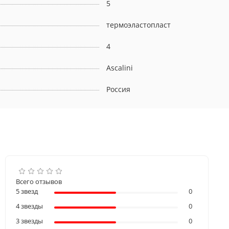
5
термоэластопласт
4
Ascalini
Россия
Всего отзывов
5 звезд
0
4 звезды
0
3 звезды
0