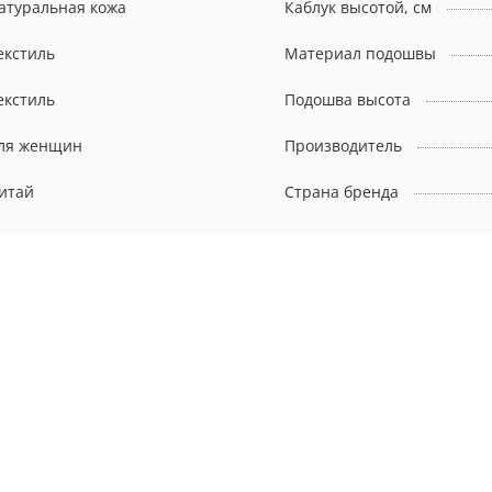
атуральная кожа
Каблук высотой, см
екстиль
Материал подошвы
екстиль
Подошва высота
ля женщин
Производитель
итай
Страна бренда