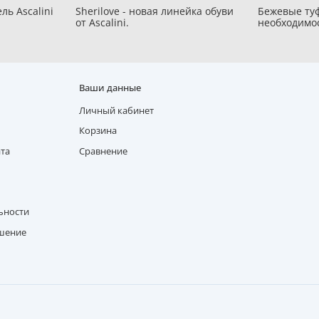
ль Ascalini
Sherilove - новая линейка обуви
Бежевые туф
от Ascalini.
необходимо
Ваши данные
Личный кабинет
Корзина
ата
Сравнение
ьности
ашение