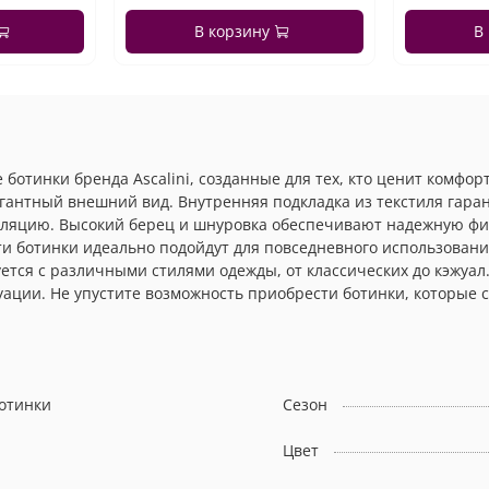
В корзину
В
тинки бренда Ascalini, созданные для тех, кто ценит комфор
егантный внешний вид. Внутренняя подкладка из текстиля гара
яцию. Высокий берец и шнуровка обеспечивают надежную фикс
ти ботинки идеально подойдут для повседневного использования
ется с различными стилями одежды, от классических до кэжуал
ации. Не упустите возможность приобрести ботинки, которые 
отинки
Сезон
Цвет