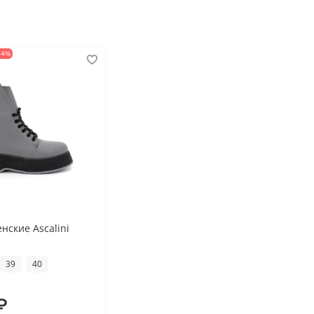
54%
нские Ascalini
39
40
₽