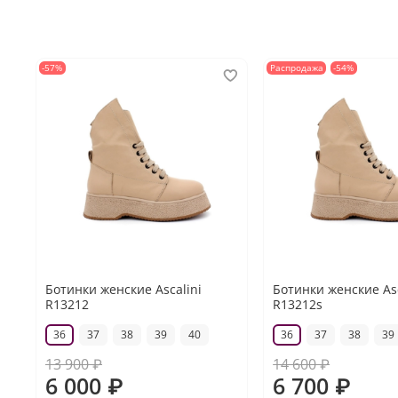
-57%
Распродажа
-54%
Ботинки женские Ascalini
Ботинки женские Asc
R13212
R13212s
36
37
38
39
40
36
37
38
39
13 900 ₽
14 600 ₽
6 000 ₽
6 700 ₽