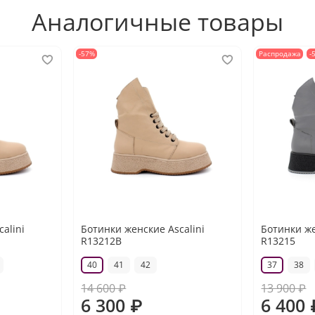
Аналогичные товары
-57%
Распродажа
-
alini
Ботинки женские Ascalini
Ботинки же
R13212B
R13215
40
41
42
37
38
14 600 ₽
13 900 ₽
6 300 ₽
6 400 