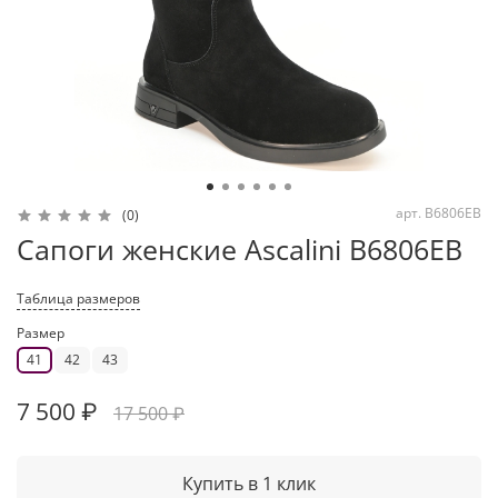
арт.
B6806EB
(0)
Сапоги женские Ascalini B6806EB
Таблица размеров
Размер
41
42
43
7 500 ₽
17 500 ₽
Купить в 1 клик