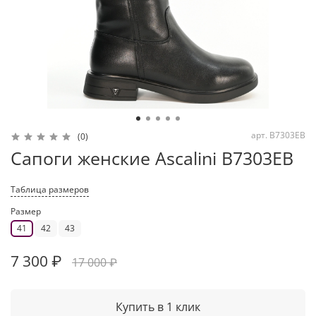
арт.
B7303EB
(0)
Сапоги женские Ascalini B7303EB
Таблица размеров
Размер
41
42
43
7 300 ₽
17 000 ₽
Купить в 1 клик