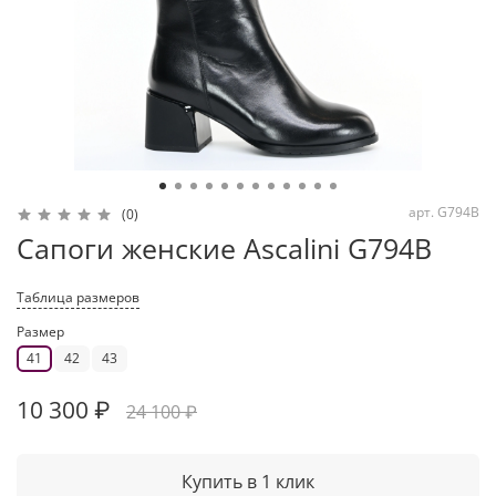
арт.
G794B
(0)
Сапоги женские Ascalini G794B
Таблица размеров
Размер
41
42
43
10 300 ₽
24 100 ₽
Купить в 1 клик