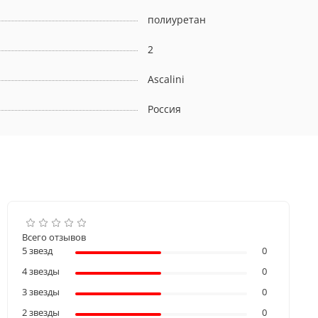
полиуретан
2
Ascalini
Россия
Всего отзывов
5 звезд
0
4 звезды
0
3 звезды
0
2 звезды
0