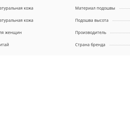
атуральная кожа
Материал подошвы
атуральная кожа
Подошва высота
ля женщин
Производитель
итай
Страна бренда