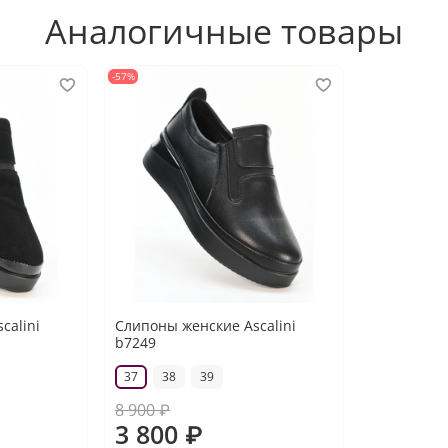
Аналогичные товары
-57%
calini
Слипоны женские Ascalini
b7249
37
38
39
8 900 ₽
3 800 ₽