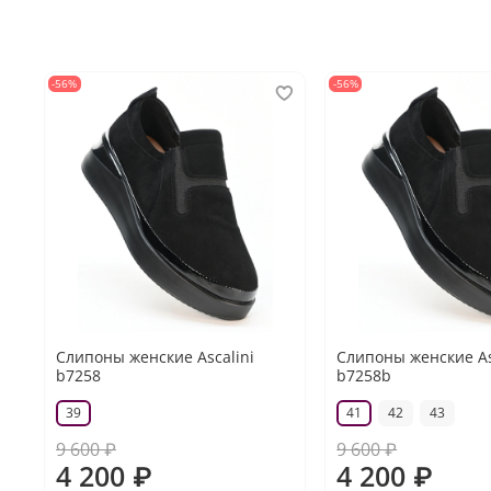
-56%
-56%
Слипоны женские Ascalini
Слипоны женские As
b7258
b7258b
39
41
42
43
9 600 ₽
9 600 ₽
4 200 ₽
4 200 ₽