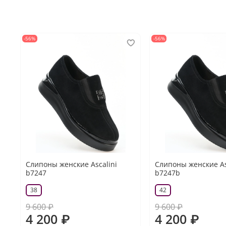
-56%
-56%
Слипоны женские Ascalini
Слипоны женские As
b7247
b7247b
38
42
9 600 ₽
9 600 ₽
4 200 ₽
4 200 ₽