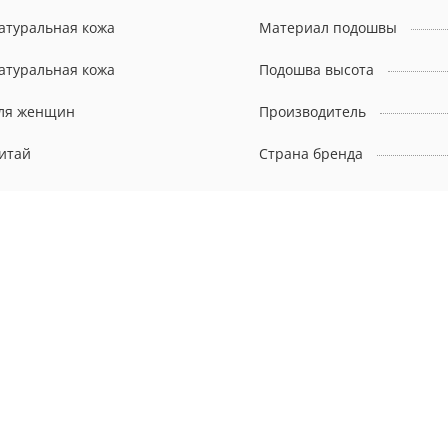
атуральная кожа
Материал подошвы
атуральная кожа
Подошва высота
ля женщин
Производитель
итай
Страна бренда