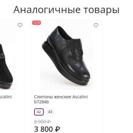
Аналогичные товары
-57%
calini
Слипоны женские Ascalini
b7284b
42
43
8 900 ₽
3 800 ₽