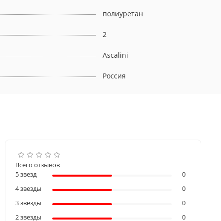
полиуретан
2
Ascalini
Россия
Всего отзывов
5 звезд
0
4 звезды
0
3 звезды
0
2 звезды
0