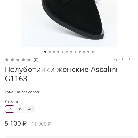
арт.
G1163
(0)
Полуботинки женские Ascalini
G1163
Таблица размеров
Размер
36
39
40
5 100 ₽
11 900 ₽