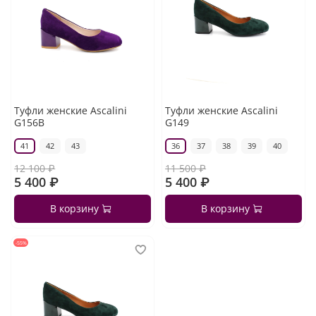
Туфли женские Ascalini
Туфли женские Ascalini
G156B
G149
41
42
43
36
37
38
39
40
12 100 ₽
11 500 ₽
5 400 ₽
5 400 ₽
В корзину
В корзину
-55%