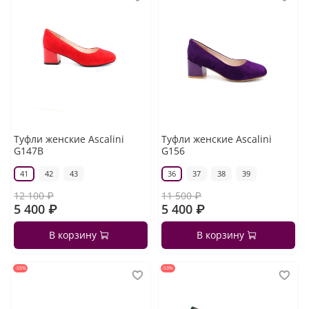
Туфли женские Ascalini
Туфли женские Ascalini
G147B
G156
41
42
43
36
37
38
39
12 100 ₽
11 500 ₽
5 400 ₽
5 400 ₽
В корзину
В корзину
-55%
-53%