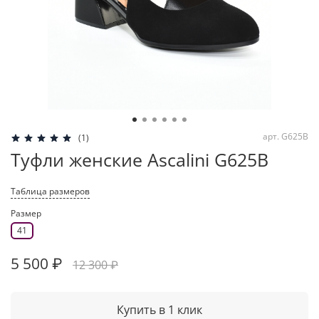
арт.
G625B
(1)
Туфли женские Ascalini G625B
Таблица размеров
Размер
41
5 500 ₽
12 300 ₽
Купить в 1 клик