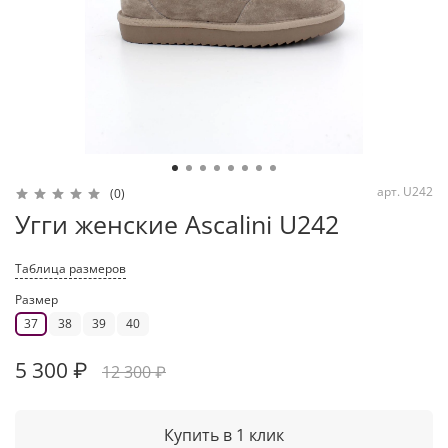
арт.
U242
(0)
Угги женские Ascalini U242
Таблица размеров
Размер
37
38
39
40
5 300 ₽
12 300 ₽
Купить в 1 клик