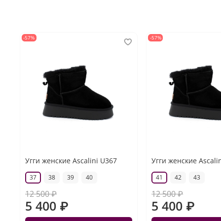
-57%
-57%
Угги женские Ascalini U367
Угги женские Ascali
37
38
39
40
41
42
43
12 500 ₽
12 500 ₽
5 400 ₽
5 400 ₽