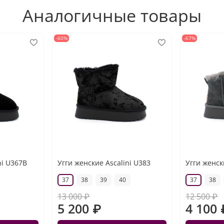
Аналогичные товары
-60%
-67%
ni U367B
Угги женские Ascalini U383
Угги женск
37
38
39
40
37
38
13 000 ₽
12 500 ₽
5 200 ₽
4 100 