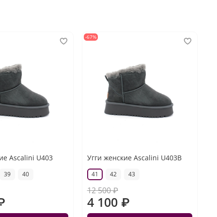
-67%
ие Ascalini U403
Угги женские Ascalini U403B
39
40
41
42
43
12 500 ₽
₽
4 100 ₽