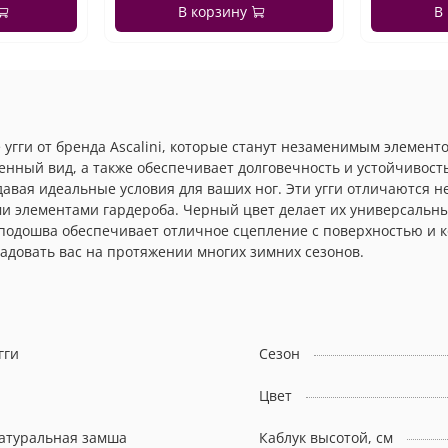
В корзину
В
ги от бренда Ascalini, которые станут незаменимым элементо
енный вид, а также обеспечивает долговечность и устойчивост
давая идеальные условия для ваших ног. Эти угги отличаются 
и элементами гардероба. Черный цвет делает их универсальны
подошва обеспечивает отличное сцепление с поверхностью и ко
радовать вас на протяжении многих зимних сезонов.
гги
Сезон
Цвет
атуральная замша
Каблук высотой, см