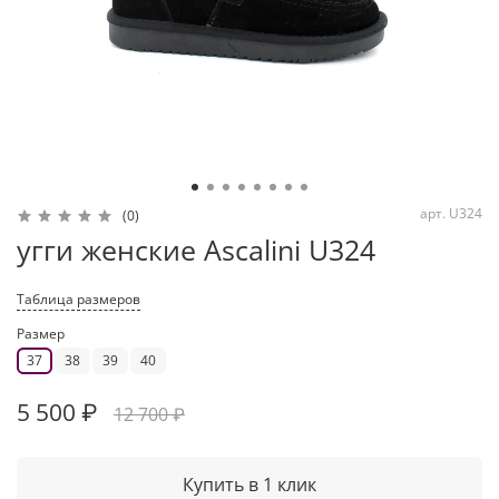
арт.
U324
(0)
угги женские Ascalini U324
Таблица размеров
Размер
37
38
39
40
5 500 ₽
12 700 ₽
Купить в 1 клик