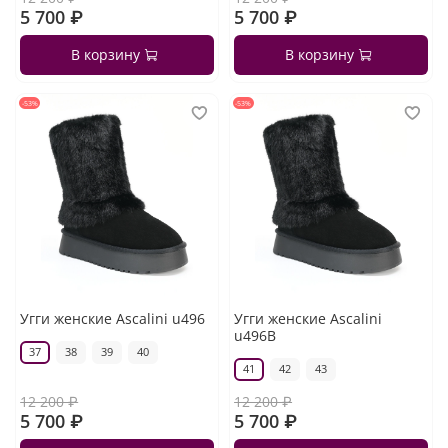
5 700 ₽
5 700 ₽
В корзину
В корзину
-53%
-53%
Угги женские Ascalini u496
Угги женские Ascalini
u496B
37
38
39
40
41
42
43
12 200 ₽
12 200 ₽
5 700 ₽
5 700 ₽