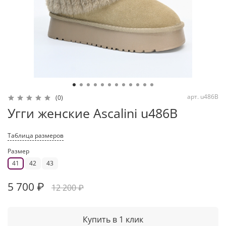
арт.
u486B
(0)
Угги женские Ascalini u486B
Таблица размеров
Размер
41
42
43
5 700 ₽
12 200 ₽
Купить в 1 клик