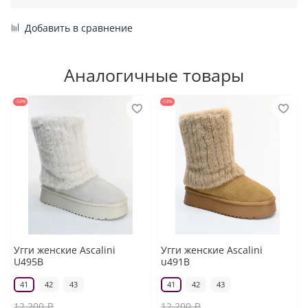
Добавить в сравнение
Аналогичные товары
-53%
-53%
Угги женские Ascalini
Угги женские Ascalini
U495B
u491B
41
42
43
41
42
43
12 200 ₽
12 200 ₽