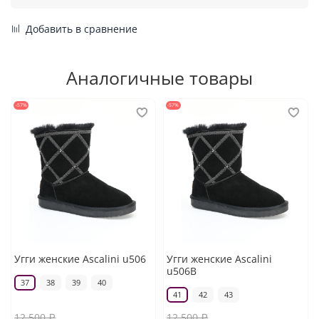
Добавить в сравнение
Аналогичные товары
-57%
-57%
Угги женские Ascalini u506
Угги женские Ascalini
u506B
37
38
39
40
41
42
43
12 500 ₽
12 500 ₽