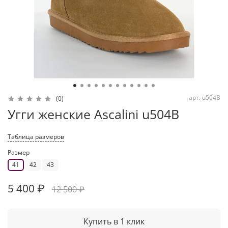
арт.
u504B
(0)
Угги женские Ascalini u504B
Таблица размеров
Размер
41
42
43
5 400 ₽
12 500 ₽
Купить в 1 клик