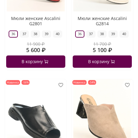
Мюли женские Ascalini
Мюли женские Ascalini
G2801
G2814
36
37
38
39
40
36
37
38
39
40
11 900 ₽
11 700 ₽
5 600 ₽
5 100 ₽
В корзину
В корзину
Новинка
-56%
Новинка
-54%