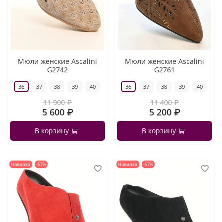
Мюли женские Ascalini
Мюли женские Ascalini
G2742
G2761
36
37
38
39
40
36
37
38
39
40
11 900 ₽
11 400 ₽
5 600 ₽
5 200 ₽
В корзину
В корзину
Новинка
-57%
Новинка
-57%