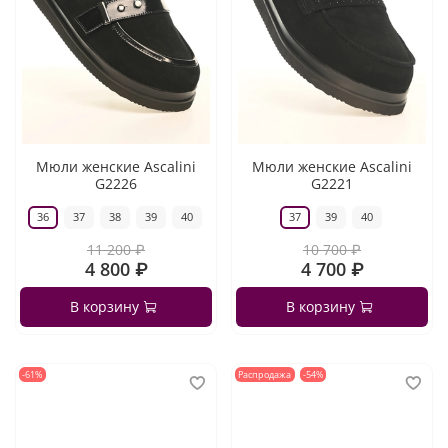
Мюли женские Ascalini
Мюли женские Ascalini
G2226
G2221
36
37
38
39
40
37
39
40
11 200 ₽
10 700 ₽
4 800 ₽
4 700 ₽
В корзину
В корзину
-61%
Распродажа
-54%