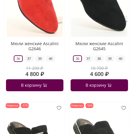
Мюли женские Ascalini
Мюли женские Ascalini
G2646
G2645
36
37
39
40
36
37
38
39
40
11 200 ₽
10 700 ₽
4 800 ₽
4 600 ₽
В корзину
В корзину
Новинка
-57%
Новинка
-56%