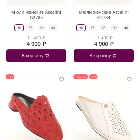
Мюли женские Ascalini
Мюли женские Ascalini
G2785
G2784
36
37
38
40
36
37
38
39
40
11 400 ₽
11 400 ₽
4 900 ₽
4 900 ₽
В корзину
В корзину
-53%
Новинка
-56%