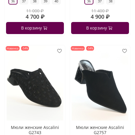
36
37
38
39
40
36
37
38
11 000 ₽
11 400 ₽
4 700 ₽
4 900 ₽
В корзину
В корзину
Новинка
-54%
Новинка
-54%
Мюли женские Ascalini
Мюли женские Ascalini
G2743
G2757