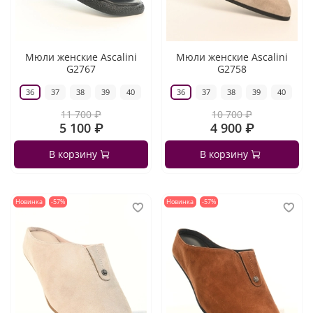
Мюли женские Ascalini
Мюли женские Ascalini
G2767
G2758
36
37
38
39
40
36
37
38
39
40
11 700 ₽
10 700 ₽
5 100 ₽
4 900 ₽
В корзину
В корзину
Новинка
-57%
Новинка
-57%