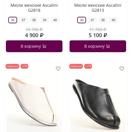
Мюли женские Ascalini
Мюли женские Ascalini
G2818
G2813
36
37
38
39
40
36
37
38
40
10 700 ₽
11 700 ₽
4 900 ₽
5 100 ₽
В корзину
В корзину
Новинка
-57%
Новинка
-57%