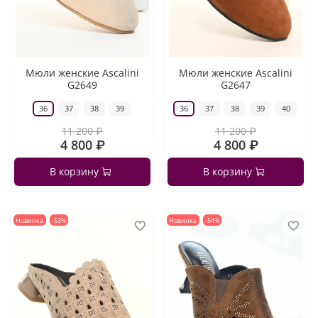
Мюли женские Ascalini
Мюли женские Ascalini
G2649
G2647
36
37
38
39
36
37
38
39
40
11 200 ₽
11 200 ₽
4 800 ₽
4 800 ₽
В корзину
В корзину
Новинка
-53%
Новинка
-54%