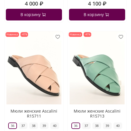
4 000 ₽
4 100 ₽
В корзину
В корзину
Новинка
-41%
Новинка
-41%
Мюли женские Ascalini
Мюли женские Ascalini
R15711
R15713
36
37
38
39
40
36
37
38
39
40