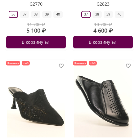
G2770
G2823
36
37
38
39
40
37
38
39
40
11 700 ₽
10 700 ₽
5 100 ₽
4 600 ₽
В корзину
В корзину
Новинка
-54%
Новинка
-56%