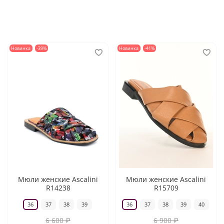
Новинка
-39%
Новинка
-41%
Мюли женские Ascalini
Мюли женские Ascalini
R14238
R15709
36
37
38
39
36
37
38
39
40
6 600 ₽
6 900 ₽