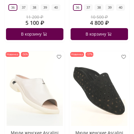
36
37
38
39
40
36
37
38
39
40
11 200 ₽
10 500 ₽
5 100 ₽
4 800 ₽
В корзину
В корзину
Новинка
-56%
Новинка
-57%
Мюли женские Ascalini
Мюли женские Ascalini