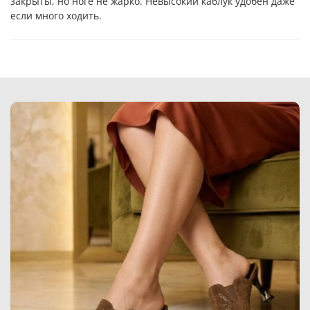
закрыты, но ноге не жарко. Невысокий каблук удобен даже
если много ходить.