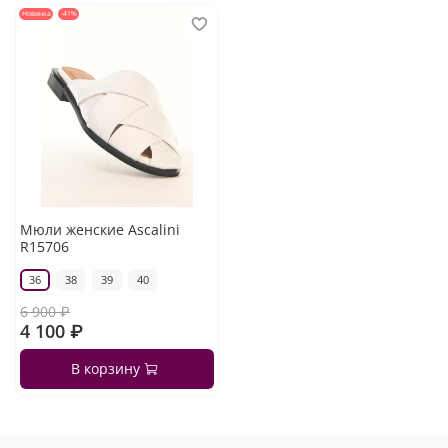
Новинка
-41%
Мюли женские Ascalini
R15706
36
38
39
40
6 900 ₽
4 100 ₽
В корзину