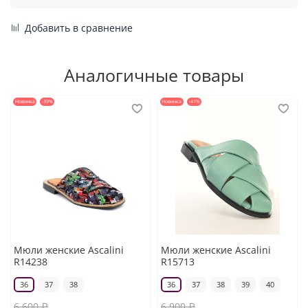
Добавить в сравнение
Аналогичные товары
Новинка
-39%
Новинка
-41%
Мюли женские Ascalini
Мюли женские Ascalini
R14238
R15713
36
37
38
36
37
38
39
40
6 600 ₽
6 900 ₽