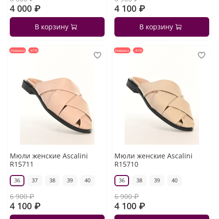
4 000 ₽
4 100 ₽
В корзину
В корзину
Новинка
-41%
Новинка
-41%
Мюли женские Ascalini
Мюли женские Ascalini
R15711
R15710
36
37
38
39
40
36
38
39
40
6 900 ₽
6 900 ₽
4 100 ₽
4 100 ₽