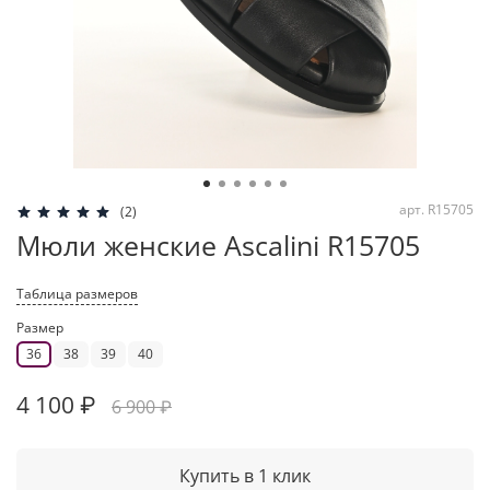
арт.
R15705
(2)
Мюли женские Ascalini R15705
Таблица размеров
Размер
36
38
39
40
4 100 ₽
6 900 ₽
Купить в 1 клик