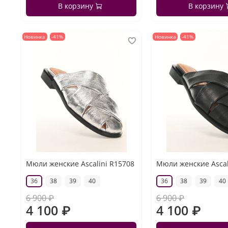
В корзину
В корзину
Новинка
-41%
Новинка
-41%
Мюли женские Ascalini R15708
Мюли женские Ascal
36
38
39
40
36
38
39
40
6 900 ₽
6 900 ₽
4 100 ₽
4 100 ₽