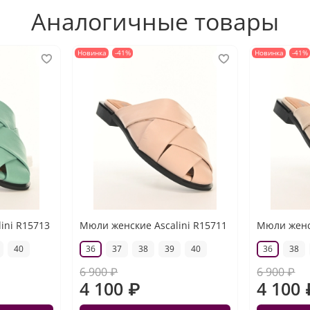
Аналогичные товары
Новинка
-41%
Новинка
-41%
ini R15713
Мюли женские Ascalini R15711
Мюли женск
40
36
37
38
39
40
36
38
6 900 ₽
6 900 ₽
4 100 ₽
4 100 