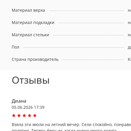
Материал верха
н
Материал подкладки
н
Материал стельки
н
Пол
д
Страна производитель
К
Отзывы
Диана
05.06.2026 17:39
Взяла эти мюли на летний вечер. Сели спокойно, понрави
приятно. Теперь беру их, когда нужно много ходить.