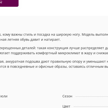
х, кому важны стиль и посадка на широкую ногу. Модель выпол
ая летняя обувь давит и натирает.
екрещенных деталей: такая конструкция лучше распределяет да
могает поддерживать комфортный микроклимат в жару и снижае
кая, аккуратная подошва дают правильную опору и уменьшают н
ются в повседневные и офисные образы, оставаясь отличным вы
юли
Сезон
Цвет