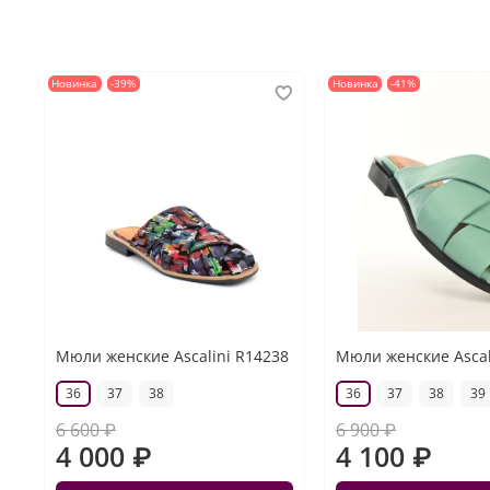
Новинка
-39%
Новинка
-41%
Мюли женские Ascalini R14238
Мюли женские Ascal
36
37
38
36
37
38
39
6 600 ₽
6 900 ₽
4 000 ₽
4 100 ₽