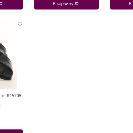
В корзину
В
ini R15705