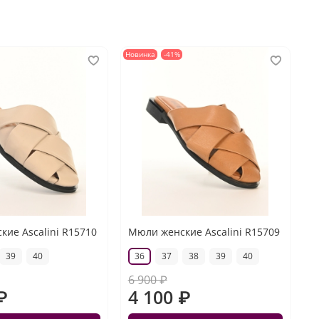
Новинка
-41%
ие Ascalini R15710
Мюли женские Ascalini R15709
39
40
36
37
38
39
40
6 900 ₽
₽
4 100 ₽